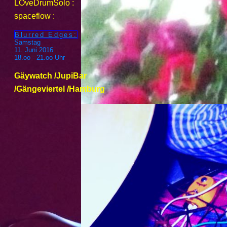
LOveDrumSolo :
spaceflow :
Blurred Edges:
Samstag
11. Juni 2016
18.oo - 21.oo Uhr
Gäywatch /JupiBar
/Gängeviertel /Hamburg