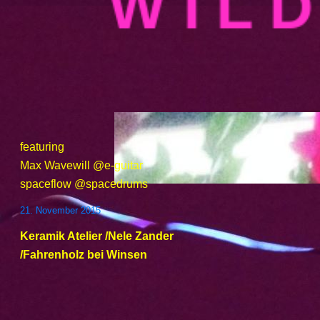
W I L
featuring
Max Wavewill @e-guitar
spaceflow @spacedrums
21. November 2015
Keramik Atelier /Nele Zander
/Fahrenholz bei Winsen