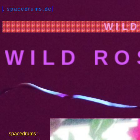
. spacedrums.de
W I L D R O
W I L D R 
spacedrums :